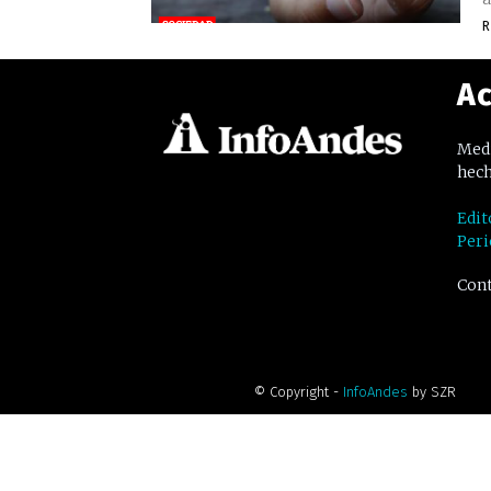
R
Ac
Medi
hech
Edit
Peri
Cont
© Copyright -
InfoAndes
by SZR