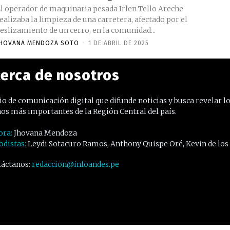
l operador de maquinaria pesada Irlen Tello Areche
ealizaba la limpieza de una carretera, afectado por el
eslizamiento de un cerro, en la comunidad...
HOVANA MENDOZA SOTO
-
1 DE ABRIL DE 2025
erca de nosotros
o de comunicación digital que difunde noticias y busca revelar l
os más importantes de la Región Central del país.
ora:
Jhovana Mendoza
odistas:
Leydi Sotacuro Ramos, Anthony Quispe Oré, Kevin de los
áctanos:
redaccion@infoandes.pe