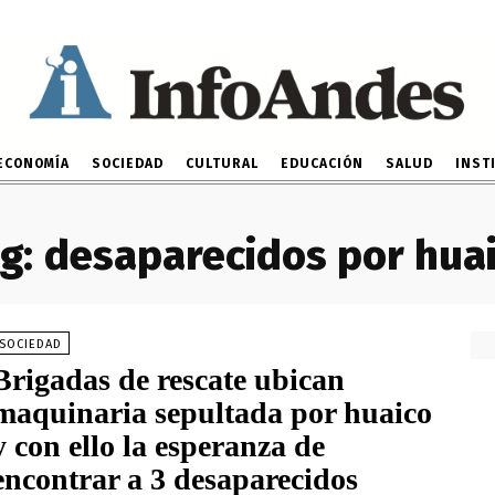
ECONOMÍA
SOCIEDAD
CULTURAL
EDUCACIÓN
SALUD
INST
g:
desaparecidos por hua
SOCIEDAD
Brigadas de rescate ubican
maquinaria sepultada por huaico
y con ello la esperanza de
encontrar a 3 desaparecidos