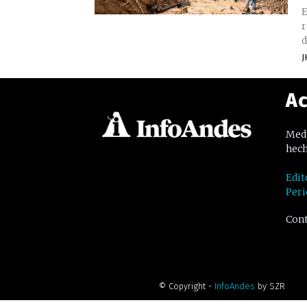
E
r
d
J
Ac
Medi
hech
Edit
Peri
Cont
© Copyright -
InfoAndes
by SZR