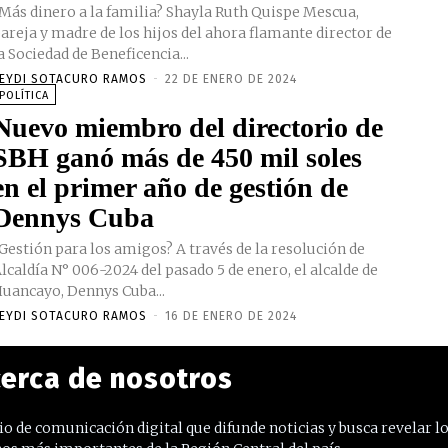
Más dinero a la familia? Shayla Ruth Quispe Mescua,
areja y madre de los hijos del ahora flamante director de
a Sociedad de Beneficencia...
EYDI SOTACURO RAMOS
-
22 DE ENERO DE 2024
POLÍTICA
Nuevo miembro del directorio de
SBH ganó más de 450 mil soles
en el primer año de gestión de
Dennys Cuba
Gestión para los amigos? A través de la resolución de
lcaldía N° 006-2024 del pasado 5 de enero, el alcalde de
uancayo, Dennys Cuba...
EYDI SOTACURO RAMOS
-
16 DE ENERO DE 2024
erca de nosotros
o de comunicación digital que difunde noticias y busca revelar l