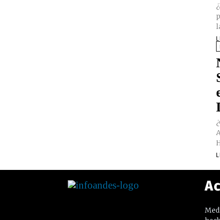
¿
p
l
L
¿
A
H
L
Ac
Medi