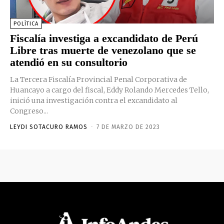
POLÍTICA
Fiscalía investiga a excandidato de Perú
Libre tras muerte de venezolano que se
atendió en su consultorio
La Tercera Fiscalía Provincial Penal Corporativa de
Huancayo a cargo del fiscal, Eddy Rolando Mercedes Tello,
inició una investigación contra el excandidato al
Congreso...
LEYDI SOTACURO RAMOS
-
7 DE MARZO DE 2023