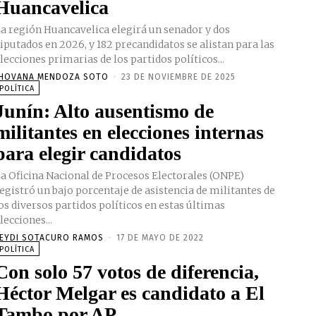
Huancavelica
a región Huancavelica elegirá un senador y dos
iputados en 2026, y 182 precandidatos se alistan para las
lecciones primarias de los partidos políticos...
HOVANA MENDOZA SOTO
-
23 DE NOVIEMBRE DE 2025
POLÍTICA
Junín: Alto ausentismo de
militantes en elecciones internas
para elegir candidatos
a Oficina Nacional de Procesos Electorales (ONPE)
egistró un bajo porcentaje de asistencia de militantes de
os diversos partidos políticos en estas últimas
lecciones...
EYDI SOTACURO RAMOS
-
17 DE MAYO DE 2022
POLÍTICA
Con solo 57 votos de diferencia,
Héctor Melgar es candidato a El
Tambo por AP