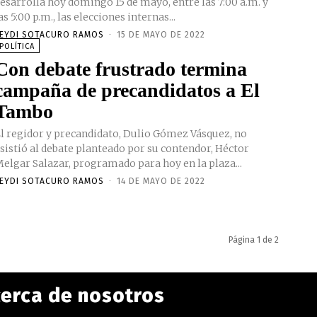
esarrolla hoy domingo 15 de mayo, entre las 7:00 a.m. y
as 5:00 p.m., las elecciones internas...
EYDI SOTACURO RAMOS
-
15 DE MAYO DE 2022
POLÍTICA
Con debate frustrado termina
campaña de precandidatos a El
Tambo
l regidor y precandidato, Dulio Gómez Vásquez, no
sistió al debate planteado por su contendor, Héctor
elgar Salazar, programado para hoy en la plaza...
EYDI SOTACURO RAMOS
-
14 DE MAYO DE 2022
Página 1 de 2
erca de nosotros