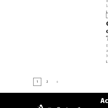
d
l
L
E
a
M
L
1
2
Ac