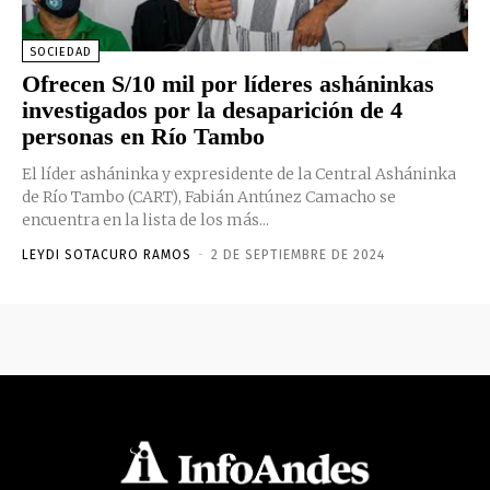
SOCIEDAD
Ofrecen S/10 mil por líderes asháninkas
investigados por la desaparición de 4
personas en Río Tambo
El líder asháninka y expresidente de la Central Asháninka
de Río Tambo (CART), Fabián Antúnez Camacho se
encuentra en la lista de los más...
LEYDI SOTACURO RAMOS
-
2 DE SEPTIEMBRE DE 2024