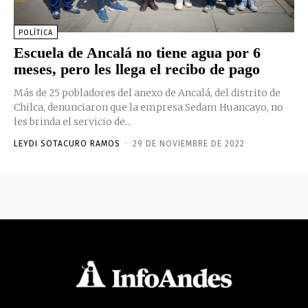
POLÍTICA
Escuela de Ancalá no tiene agua por 6
meses, pero les llega el recibo de pago
Más de 25 pobladores del anexo de Ancalá, del distrito de
Chilca, denunciaron que la empresa Sedam Huancayo, no
les brinda el servicio de...
LEYDI SOTACURO RAMOS
-
29 DE NOVIEMBRE DE 2022