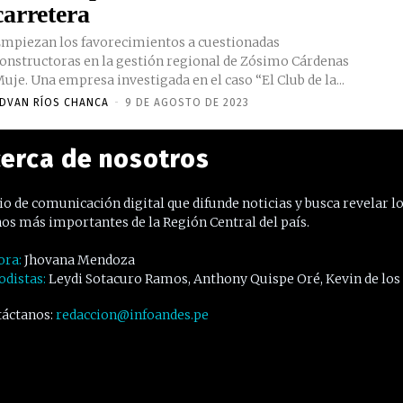
carretera
mpiezan los favorecimientos a cuestionadas
onstructoras en la gestión regional de Zósimo Cárdenas
uje. Una empresa investigada en el caso “El Club de la...
DVAN RÍOS CHANCA
-
9 DE AGOSTO DE 2023
erca de nosotros
o de comunicación digital que difunde noticias y busca revelar l
os más importantes de la Región Central del país.
ora:
Jhovana Mendoza
odistas:
Leydi Sotacuro Ramos, Anthony Quispe Oré, Kevin de los
áctanos:
redaccion@infoandes.pe