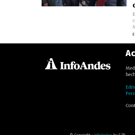
E
c
M
E
Ac
Medi
hech
Edit
Peri
Cont
© Copyright -
InfoAndes
by SZR