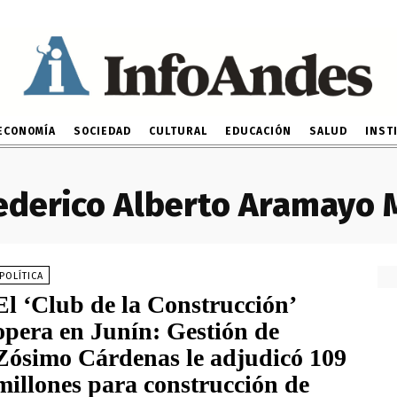
ECONOMÍA
SOCIEDAD
CULTURAL
EDUCACIÓN
SALUD
INST
ederico Alberto Aramayo 
POLÍTICA
El ‘Club de la Construcción’
opera en Junín: Gestión de
Zósimo Cárdenas le adjudicó 109
millones para construcción de