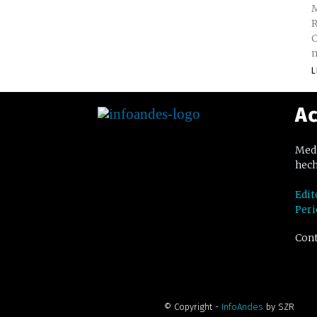
M
R
C
m
L
Ac
Medi
hech
Edit
Peri
Cont
© Copyright -
InfoAndes
by SZR