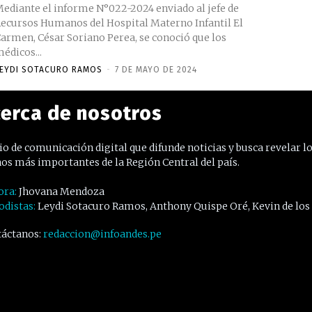
ediante el informe N°022-2024 enviado al jefe de
ecursos Humanos del Hospital Materno Infantil El
armen, César Soriano Perea, se conoció que los
édicos...
EYDI SOTACURO RAMOS
-
7 DE MAYO DE 2024
erca de nosotros
o de comunicación digital que difunde noticias y busca revelar l
os más importantes de la Región Central del país.
ora:
Jhovana Mendoza
odistas:
Leydi Sotacuro Ramos, Anthony Quispe Oré, Kevin de los
áctanos:
redaccion@infoandes.pe