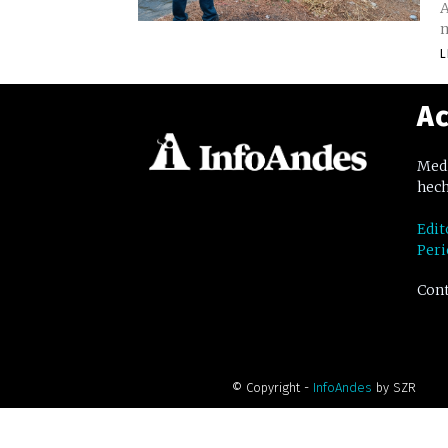
A
m
L
Ac
Medi
hech
Edit
Peri
Cont
© Copyright -
InfoAndes
by SZR