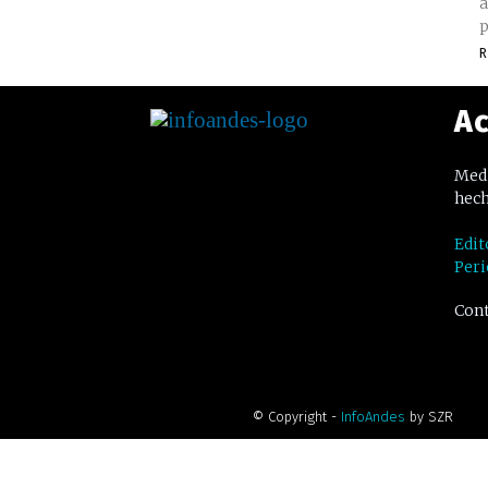
a
p
R
Ac
Medi
hech
Edit
Peri
Cont
© Copyright -
InfoAndes
by SZR