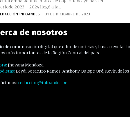
ctual embajador de marca de Caja Huancayo para el
eríodo 2023 – 2024 llegó a la...
EDACCIÓN INFOANDES
-
31 DE DICIEMBRE DE 2023
erca de nosotros
o de comunicación digital que difunde noticias y busca revelar l
os más importantes de la Región Central del país.
ora:
Jhovana Mendoza
odistas:
Leydi Sotacuro Ramos, Anthony Quispe Oré, Kevin de los
áctanos:
redaccion@infoandes.pe