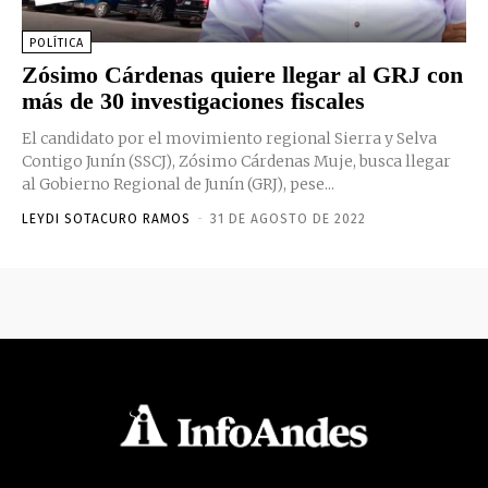
POLÍTICA
Zósimo Cárdenas quiere llegar al GRJ con
más de 30 investigaciones fiscales
El candidato por el movimiento regional Sierra y Selva
Contigo Junín (SSCJ), Zósimo Cárdenas Muje, busca llegar
al Gobierno Regional de Junín (GRJ), pese...
LEYDI SOTACURO RAMOS
-
31 DE AGOSTO DE 2022