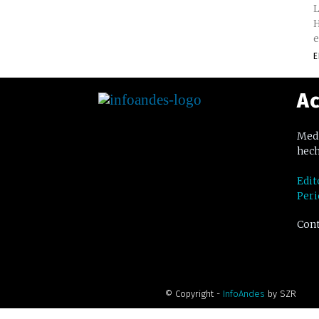
L
H
e
E
Ac
Medi
hech
Edit
Peri
Cont
© Copyright -
InfoAndes
by SZR