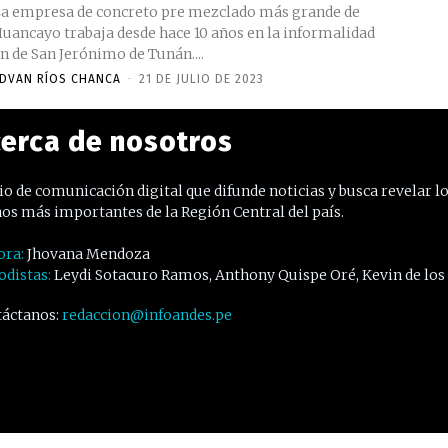
a empresa de concreto pre mezclado más grande de
uancayo trabaja desde hace 10 años en la informalidad
n de San Jerónimo de Tunán....
DVAN RÍOS CHANCA
-
21 DE JULIO DE 2023
erca de nosotros
o de comunicación digital que difunde noticias y busca revelar l
os más importantes de la Región Central del país.
ora:
Jhovana Mendoza
odistas:
Leydi Sotacuro Ramos, Anthony Quispe Oré, Kevin de los
áctanos:
redaccion@infoandes.pe