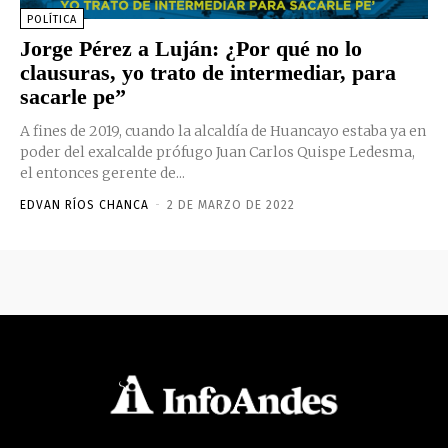
POLÍTICA
Jorge Pérez a Luján: ¿Por qué no lo
clausuras, yo trato de intermediar, para
sacarle pe”
A fines de 2019, cuando la alcaldía de Huancayo estaba ya en
poder del exalcalde prófugo Juan Carlos Quispe Ledesma,
el entonces gerente de...
EDVAN RÍOS CHANCA
-
2 DE MARZO DE 2022