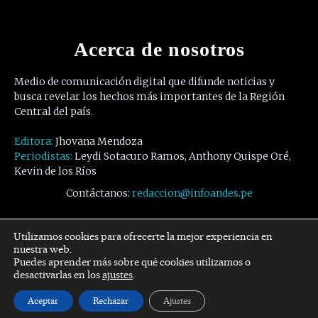
Acerca de nosotros
Medio de comunicación digital que difunde noticias y
busca revelar los hechos más importantes de la Región
Central del país.
Editora:
Jhovana Mendoza
Periodistas:
Leydi Sotacuro Ramos, Anthony Quispe Oré,
Kevin de los Ríos
Contáctanos:
redaccion@infoandes.pe
Síguenos
Utilizamos cookies para ofrecerte la mejor experiencia en
nuestra web.
Puedes aprender más sobre qué cookies utilizamos o
Facebook
Twitter
Youtube
desactivarlas en los
ajustes
.
Aceptar
Rechazar
Ajustes
© Copyright -
InfoAndes
by SZR