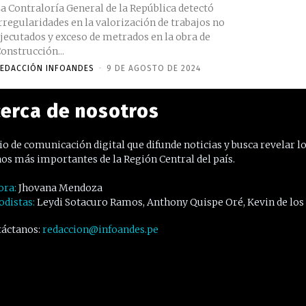
a Contraloría General de la República detectó
rregularidades en la valorización de trabajos no
jecutados y exceso de metrados en la obra de
onstrucción...
EDACCIÓN INFOANDES
-
9 DE AGOSTO DE 2024
erca de nosotros
o de comunicación digital que difunde noticias y busca revelar l
os más importantes de la Región Central del país.
ora:
Jhovana Mendoza
odistas:
Leydi Sotacuro Ramos, Anthony Quispe Oré, Kevin de los
áctanos:
redaccion@infoandes.pe