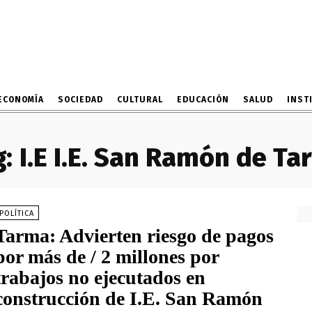
ECONOMÍA
SOCIEDAD
CULTURAL
EDUCACIÓN
SALUD
INST
:
I.E I.E. San Ramón de T
POLÍTICA
Tarma: Advierten riesgo de pagos
por más de / 2 millones por
trabajos no ejecutados en
construcción de I.E. San Ramón