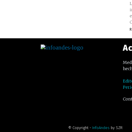
L
i
e
C
R
Ac
Medi
hech
Edit
Peri
Cont
© Copyright -
InfoAndes
by SZR