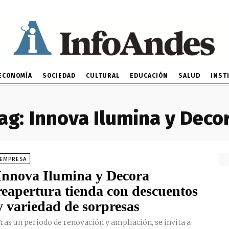
ECONOMÍA
SOCIEDAD
CULTURAL
EDUCACIÓN
SALUD
INST
ag:
Innova Ilumina y Deco
EMPRESA
Innova Ilumina y Decora
reapertura tienda con descuentos
y variedad de sorpresas
ras un periodo de renovación y ampliación, se invita a