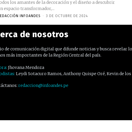
odos los amantes de la decoración y el diseño a descubrir
n espacio transformador,...
EDACCIÓN INFOANDES
-
3 DE OCTUBRE DE 2024
erca de nosotros
o de comunicación digital que difunde noticias y busca revelar l
os más importantes de la Región Central del país.
ora:
Jhovana Mendoza
odistas:
Leydi Sotacuro Ramos, Anthony Quispe Oré, Kevin de los
áctanos:
redaccion@infoandes.pe