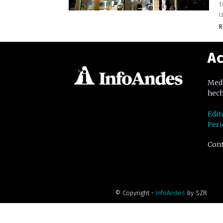
t
u
R
Ac
Medi
hech
Edit
Peri
Cont
© Copyright -
InfoAndes
by SZR