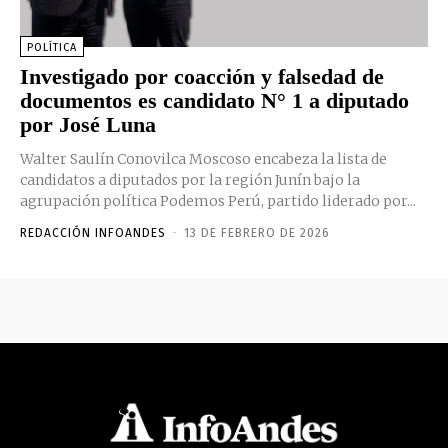
POLÍTICA
Investigado por coacción y falsedad de
documentos es candidato N° 1 a diputado
por José Luna
Walter Saulín Conovilca Moscoso encabeza la lista de
candidatos a diputados por la región Junín bajo la
agrupación política Podemos Perú, partido liderado por...
REDACCIÓN INFOANDES
-
13 DE FEBRERO DE 2026