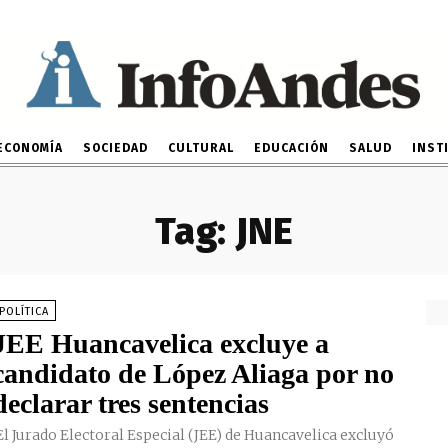
ECONOMÍA
SOCIEDAD
CULTURAL
EDUCACIÓN
SALUD
INST
Tag:
JNE
POLÍTICA
JEE Huancavelica excluye a
candidato de López Aliaga por no
declarar tres sentencias
l Jurado Electoral Especial (JEE) de Huancavelica excluyó