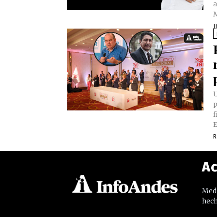
a
M
J
U
p
f
E
R
Ac
Medi
hech