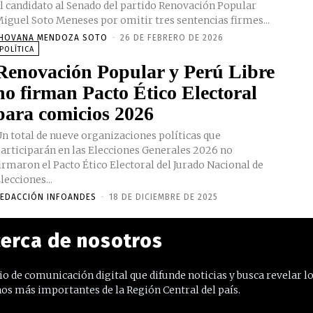
l candidato al Senado del partido Renovación Popular
iguel Soto Meneses por omitir tres sentencias firmes...
HOVANA MENDOZA SOTO
-
26 DE FEBRERO DE 2026
POLÍTICA
Renovación Popular y Perú Libre
no firman Pacto Ético Electoral
para comicios 2026
n total de nueve organizaciones políticas que
articiparán en las Elecciones Generales 2026 no
irmaron el Pacto Ético Electoral del Jurado Nacional de
lecciones...
EDACCIÓN INFOANDES
-
18 DE DICIEMBRE DE 2025
erca de nosotros
o de comunicación digital que difunde noticias y busca revelar l
os más importantes de la Región Central del país.