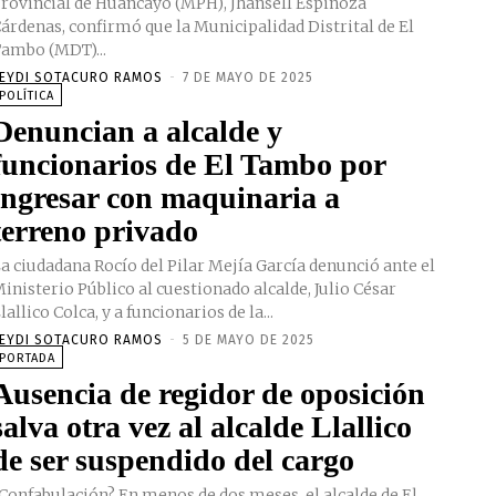
rovincial de Huancayo (MPH), Jhansell Espinoza
árdenas, confirmó que la Municipalidad Distrital de El
ambo (MDT)...
EYDI SOTACURO RAMOS
-
7 DE MAYO DE 2025
POLÍTICA
Denuncian a alcalde y
funcionarios de El Tambo por
ingresar con maquinaria a
terreno privado
a ciudadana Rocío del Pilar Mejía García denunció ante el
inisterio Público al cuestionado alcalde, Julio César
lallico Colca, y a funcionarios de la...
EYDI SOTACURO RAMOS
-
5 DE MAYO DE 2025
PORTADA
Ausencia de regidor de oposición
salva otra vez al alcalde Llallico
de ser suspendido del cargo
Confabulación? En menos de dos meses, el alcalde de El