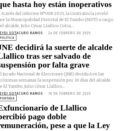
que hasta hoy están inoperativos
 través del informe N°008-2025, la Contraloría reveló
ue la Municipalidad Distrital de El Tambo (MDT) a cargo
el alcalde, Julio César Llallico Colca,...
EYDI SOTACURO RAMOS
-
24 DE FEBRERO DE 2025
POLÍTICA
JNE decidirá la suerte de alcalde
Llallico tras ser salvado de
suspensión por falta grave
l Jurado Nacional de Elecciones (JNE) decidirá en las
róximas semanas la suspensión por 30 días del alcalde
e El Tambo, Julio César Llallico...
EYDI SOTACURO RAMOS
-
10 DE FEBRERO DE 2025
PORTADA
Exfuncionario de Llallico
percibió pago doble
remuneración, pese a que la Ley