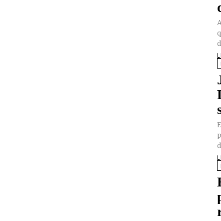
A
q
d
L
E
p
d
L