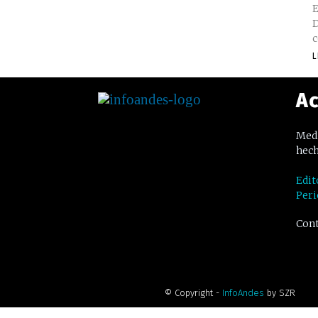
E
D
c
L
Ac
Medi
hech
Edit
Peri
Cont
© Copyright -
InfoAndes
by SZR