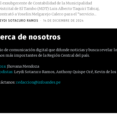
l exsubgerente de Contabilidad de la Municipalidad
istrital de El Tambo (MDT) Luis Alberto Taquiri Tabraj,
ontrató a Yoselin Melgarejo Calero para el “servicio...
EYDI SOTACURO RAMOS
-
14 DE DICIEMBRE DE 2024
erca de nosotros
o de comunicación digital que difunde noticias y busca revelar l
os más importantes de la Región Central del país.
ora:
Jhovana Mendoza
odistas:
Leydi Sotacuro Ramos, Anthony Quispe Oré, Kevin de los
áctanos:
redaccion@infoandes.pe