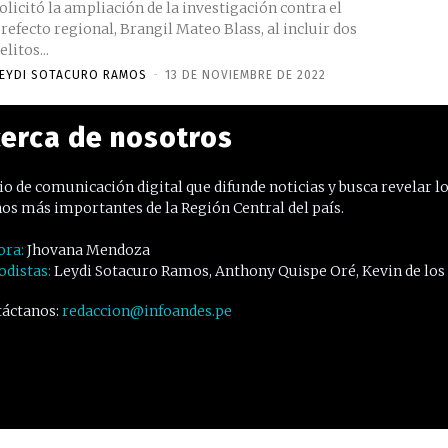
olicitó la ampliación de la investigación contra el
refecto regional, Brangil Mateo Blass, al incluir dos
elitos...
EYDI SOTACURO RAMOS
-
13 DE NOVIEMBRE DE 2022
erca de nosotros
o de comunicación digital que difunde noticias y busca revelar l
os más importantes de la Región Central del país.
ora:
Jhovana Mendoza
odistas:
Leydi Sotacuro Ramos, Anthony Quispe Oré, Kevin de los
áctanos:
redaccion@infoandes.pe