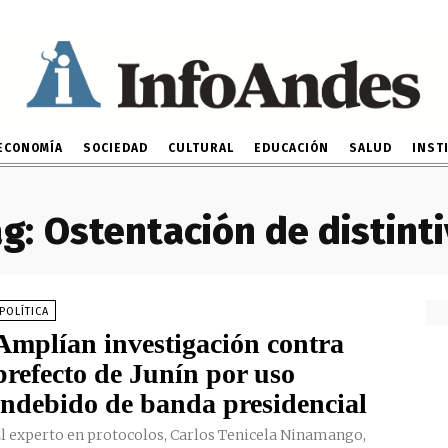
ECONOMÍA
SOCIEDAD
CULTURAL
EDUCACIÓN
SALUD
INST
g:
Ostentación de distint
POLÍTICA
Amplían investigación contra
prefecto de Junín por uso
indebido de banda presidencial
l experto en protocolos, Carlos Tenicela Ninamango,