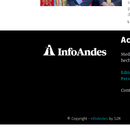
s
p
d
L
Ac
Medi
hech
Edit
Peri
Cont
© Copyright -
InfoAndes
by SZR