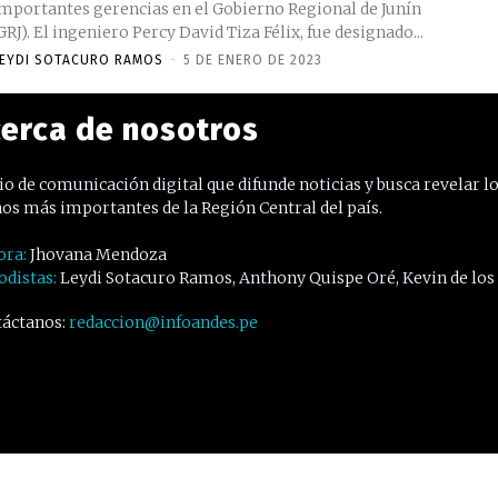
mportantes gerencias en el Gobierno Regional de Junín
GRJ). El ingeniero Percy David Tiza Félix, fue designado...
EYDI SOTACURO RAMOS
-
5 DE ENERO DE 2023
erca de nosotros
o de comunicación digital que difunde noticias y busca revelar l
os más importantes de la Región Central del país.
ora:
Jhovana Mendoza
odistas:
Leydi Sotacuro Ramos, Anthony Quispe Oré, Kevin de los
áctanos:
redaccion@infoandes.pe