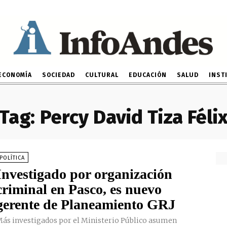
ECONOMÍA
SOCIEDAD
CULTURAL
EDUCACIÓN
SALUD
INST
Tag:
Percy David Tiza Féli
POLÍTICA
Investigado por organización
criminal en Pasco, es nuevo
gerente de Planeamiento GRJ
ás investigados por el Ministerio Público asumen