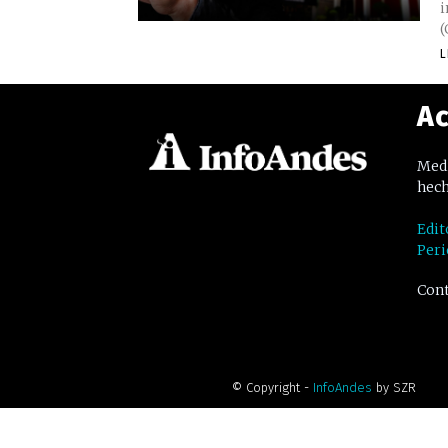
i
(
L
Ac
Medi
hech
Edit
Peri
Cont
© Copyright -
InfoAndes
by SZR