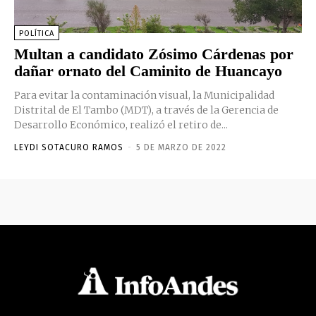
POLÍTICA
Multan a candidato Zósimo Cárdenas por
dañar ornato del Caminito de Huancayo
Para evitar la contaminación visual, la Municipalidad
Distrital de El Tambo (MDT), a través de la Gerencia de
Desarrollo Económico, realizó el retiro de...
LEYDI SOTACURO RAMOS
-
5 DE MARZO DE 2022