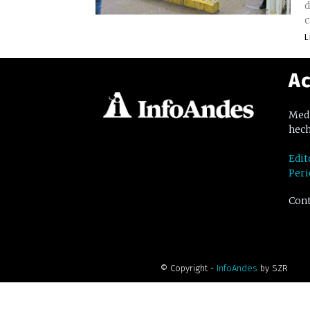
d
c
L
Ac
Medi
hech
Edit
Peri
Cont
© Copyright -
InfoAndes
by SZR