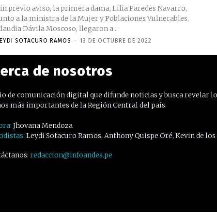
in previo aviso, la primera dama, Lilia Paredes Navarro,
unto a la ministra de la Mujer y Poblaciones Vulnerables,
laudia Dávila Moscoso, llegaron a...
EYDI SOTACURO RAMOS
-
13 DE OCTUBRE DE 2022
erca de nosotros
o de comunicación digital que difunde noticias y busca revelar l
os más importantes de la Región Central del país.
ora:
Jhovana Mendoza
odistas:
Leydi Sotacuro Ramos, Anthony Quispe Oré, Kevin de los
áctanos:
redaccion@infoandes.pe