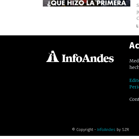
S
j
C
L
Ac
Medi
hech
Edit
Peri
Cont
© Copyright -
InfoAndes
by SZR