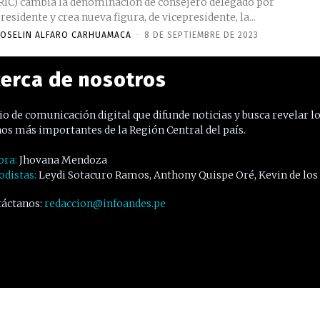
RIC) cambia la denominación de consejero delegado por
residente y crea nueva figura, de vicepresidente, la...
OSELIN ALFARO CARHUAMACA
-
8 DE SEPTIEMBRE DE 2023
erca de nosotros
o de comunicación digital que difunde noticias y busca revelar l
os más importantes de la Región Central del país.
ora:
Jhovana Mendoza
odistas:
Leydi Sotacuro Ramos, Anthony Quispe Oré, Kevin de los
áctanos:
redaccion@infoandes.pe