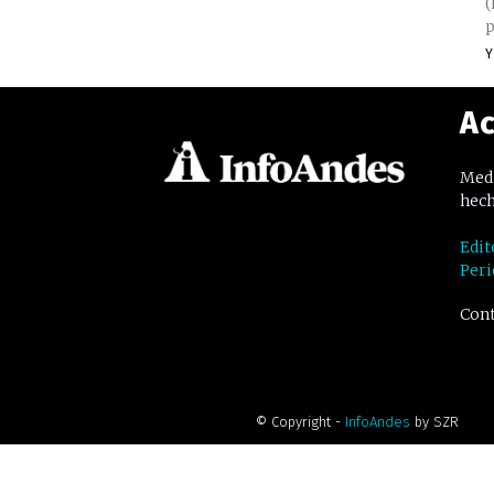
(
p
Y
Ac
Medi
hech
Edit
Peri
Cont
© Copyright -
InfoAndes
by SZR