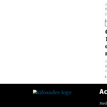
¿
B
D
L
¿
g
c
L
Ac
Medi