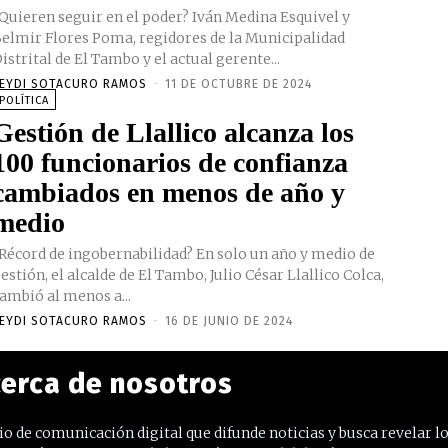
Quieren seguir en el poder? Iván Medina Esquivel y
elmir Flores Poma, regidores de la Municipalidad
istrital de El Tambo y el actual gerente...
EYDI SOTACURO RAMOS
-
11 DE OCTUBRE DE 2024
POLÍTICA
Gestión de Llallico alcanza los
100 funcionarios de confianza
cambiados en menos de año y
medio
Récord de ingobernabilidad? En solo un año y medio de
estión, el alcalde de El Tambo, Julio César Llallico Colca,
ambió al menos a...
EYDI SOTACURO RAMOS
-
16 DE JUNIO DE 2024
erca de nosotros
o de comunicación digital que difunde noticias y busca revelar l