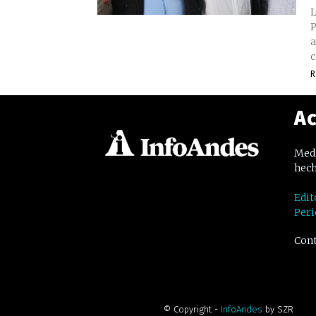
L
P
a
c
R
Ac
Medi
hech
Edit
Peri
Cont
© Copyright -
InfoAndes
by SZR