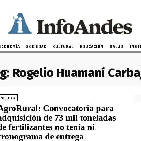
ECONOMÍA
SOCIEDAD
CULTURAL
EDUCACIÓN
SALUD
INST
g:
Rogelio Huamaní Carba
POLÍTICA
AgroRural: Convocatoria para
adquisición de 73 mil toneladas
de fertilizantes no tenía ni
cronograma de entrega