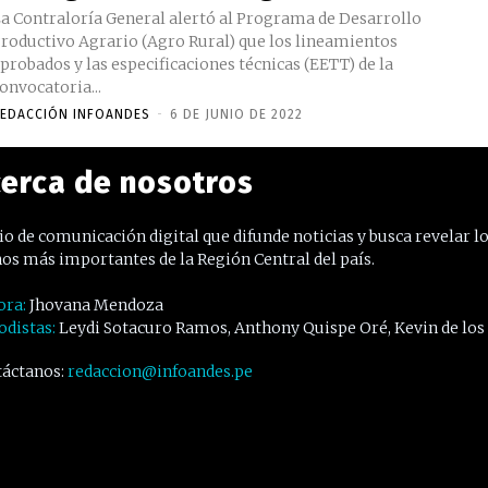
a Contraloría General alertó al Programa de Desarrollo
roductivo Agrario (Agro Rural) que los lineamientos
probados y las especificaciones técnicas (EETT) de la
onvocatoria...
EDACCIÓN INFOANDES
-
6 DE JUNIO DE 2022
erca de nosotros
o de comunicación digital que difunde noticias y busca revelar l
os más importantes de la Región Central del país.
ora:
Jhovana Mendoza
odistas:
Leydi Sotacuro Ramos, Anthony Quispe Oré, Kevin de los
áctanos:
redaccion@infoandes.pe