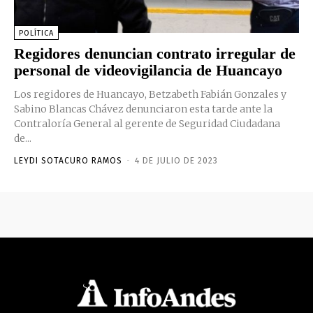
POLÍTICA
Regidores denuncian contrato irregular de
personal de videovigilancia de Huancayo
Los regidores de Huancayo, Betzabeth Fabián Gonzales y
Sabino Blancas Chávez denunciaron esta tarde ante la
Contraloría General al gerente de Seguridad Ciudadana
de...
LEYDI SOTACURO RAMOS
-
4 DE JULIO DE 2023