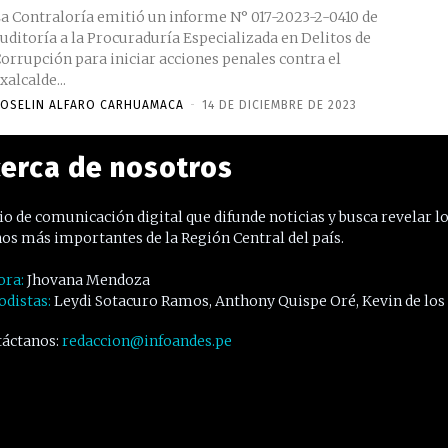
a Contraloría emitió un informe N° 017-2023-2-0410 de
uditoría a la Procuraduría Especializada en Delitos de
orrupción para iniciar acciones penales contra el
xalcalde...
OSELIN ALFARO CARHUAMACA
-
14 DE DICIEMBRE DE 2023
erca de nosotros
o de comunicación digital que difunde noticias y busca revelar l
os más importantes de la Región Central del país.
ora:
Jhovana Mendoza
odistas:
Leydi Sotacuro Ramos, Anthony Quispe Oré, Kevin de los
áctanos:
redaccion@infoandes.pe