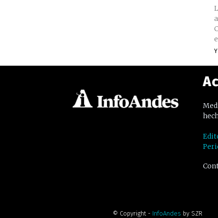
L
a
C
e
Y
Ac
Medi
hech
Edit
Peri
Cont
© Copyright -
InfoAndes
by SZR