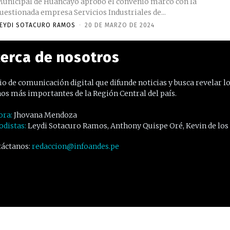
unicipal de Huancayo aprobó el convenio marco con la
uestionada empresa Servicios Industriales de...
EYDI SOTACURO RAMOS
-
20 DE MARZO DE 2024
erca de nosotros
o de comunicación digital que difunde noticias y busca revelar l
os más importantes de la Región Central del país.
ora:
Jhovana Mendoza
odistas:
Leydi Sotacuro Ramos, Anthony Quispe Oré, Kevin de los
áctanos:
redaccion@infoandes.pe