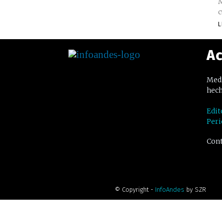
M
c
L
Ac
Medi
hech
Edit
Peri
Cont
© Copyright -
InfoAndes
by SZR