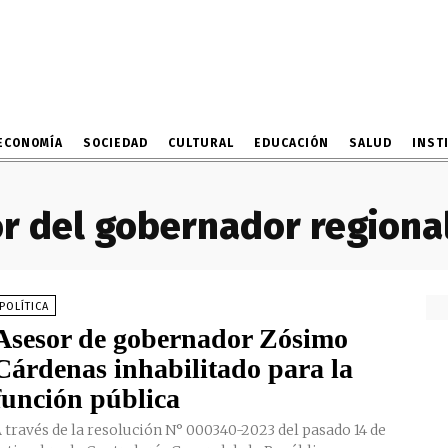
ECONOMÍA
SOCIEDAD
CULTURAL
EDUCACIÓN
SALUD
INST
r del gobernador regional
POLÍTICA
Asesor de gobernador Zósimo
Cárdenas inhabilitado para la
función pública
 través de la resolución N° 000340-2023 del pasado 14 de