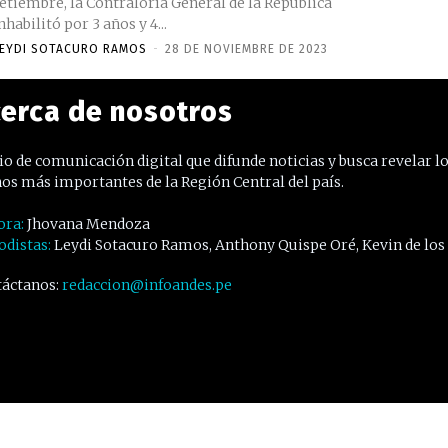
etiembre, la Contraloría General de la República
nhabilitó por 3 años y 4...
EYDI SOTACURO RAMOS
-
28 DE NOVIEMBRE DE 2023
erca de nosotros
o de comunicación digital que difunde noticias y busca revelar l
os más importantes de la Región Central del país.
ora:
Jhovana Mendoza
odistas:
Leydi Sotacuro Ramos, Anthony Quispe Oré, Kevin de los
áctanos:
redaccion@infoandes.pe