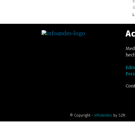
s
i
L
Ac
Medi
hech
Edit
Peri
Cont
© Copyright -
InfoAndes
by SZR