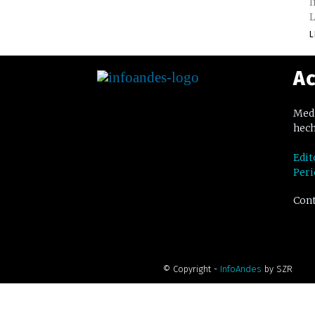
I
L
L
Ac
Medi
hech
Edit
Peri
Cont
© Copyright -
InfoAndes
by SZR