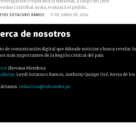
nvestigación Preparatoria Nacional, a cargo del juez
eodan Cristóbal Ayala, evaluará el pedido...
EYDI SOTACURO RAMOS
-
17 DE JUNIO DE 2024
erca de nosotros
o de comunicación digital que difunde noticias y busca revelar l
os más importantes de la Región Central del país.
ora:
Jhovana Mendoza
odistas:
Leydi Sotacuro Ramos, Anthony Quispe Oré, Kevin de los
áctanos:
redaccion@infoandes.pe