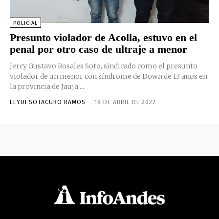
POLICIAL
Presunto violador de Acolla, estuvo en el
penal por otro caso de ultraje a menor
Jercy Gustavo Rosales Soto, sindicado como el presunto
violador de un menor con síndrome de Down de 13 años en
la provincia de Jauja,...
LEYDI SOTACURO RAMOS
-
19 DE ABRIL DE 2022