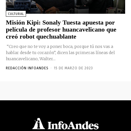
CULTURAL
Misión Kipi: Sonaly Tuesta apuesta por
película de profesor huancavelicano que
creó robot quechuablante
“Creo que no te voy a poner boca, porque tú nos vas a
hablar desde tu corazón”, dicen las primeras líneas del
huancavelicano, Walter...
REDACCIÓN INFOANDES
-
15 DE MARZO DE 2023