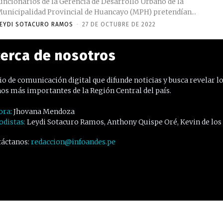
uncionarios de la Gerencia de Desarrollo Urbano de la
unicipalidad Provincial de Huancayo (MPH) pretendían...
EYDI SOTACURO RAMOS
-
27 DE OCTUBRE DE 2022
erca de nosotros
o de comunicación digital que difunde noticias y busca revelar l
os más importantes de la Región Central del país.
ora:
Jhovana Mendoza
odistas:
Leydi Sotacuro Ramos, Anthony Quispe Oré, Kevin de los
áctanos:
redaccion@infoandes.pe