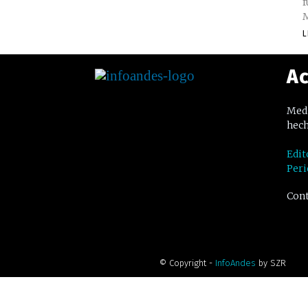
f
M
L
Ac
Medi
hech
Edit
Peri
Cont
© Copyright -
InfoAndes
by SZR