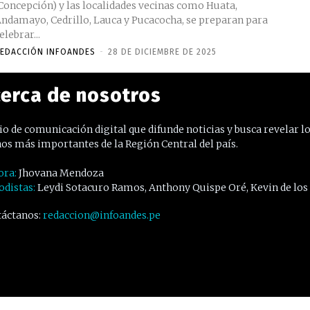
Concepción) y las localidades vecinas como Huata,
ndamayo, Cedrillo, Lauca y Pucacocha, se preparan para
elebrar...
EDACCIÓN INFOANDES
-
28 DE DICIEMBRE DE 2025
erca de nosotros
o de comunicación digital que difunde noticias y busca revelar l
os más importantes de la Región Central del país.
ora:
Jhovana Mendoza
odistas:
Leydi Sotacuro Ramos, Anthony Quispe Oré, Kevin de los
áctanos:
redaccion@infoandes.pe