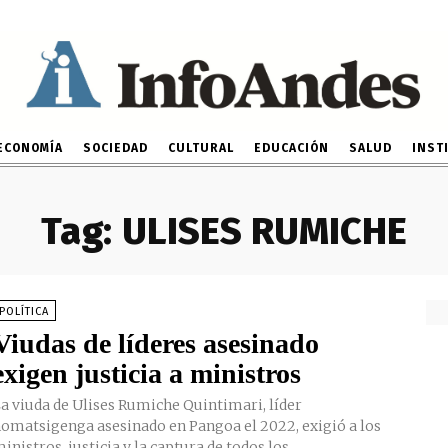
ECONOMÍA
SOCIEDAD
CULTURAL
EDUCACIÓN
SALUD
INST
Tag:
ULISES RUMICHE
POLÍTICA
Viudas de líderes asesinado
exigen justicia a ministros
a viuda de Ulises Rumiche Quintimari, líder
omatsigenga asesinado en Pangoa el 2022, exigió a los
inistros, justicia y la captura de todos los...