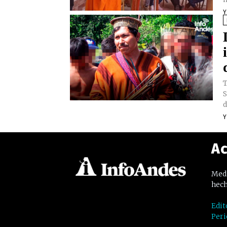
Y
T
S
d
Y
Ac
Medi
hech
Edit
Peri