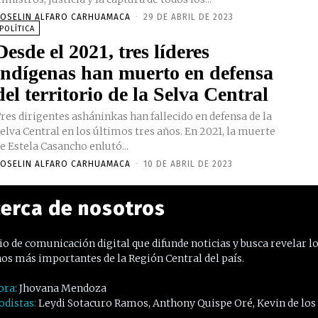
OSELIN ALFARO CARHUAMACA
-
29 DE ABRIL DE 2023
POLÍTICA
Desde el 2021, tres líderes
indígenas han muerto en defensa
del territorio de la Selva Central
res dirigentes asháninkas han fallecido en defensa de la
elva Central en los últimos tres años. En 2021, la muerte
e Estela Casancho enlutó...
OSELIN ALFARO CARHUAMACA
-
10 DE ABRIL DE 2023
erca de nosotros
o de comunicación digital que difunde noticias y busca revelar l
os más importantes de la Región Central del país.
ora:
Jhovana Mendoza
odistas:
Leydi Sotacuro Ramos, Anthony Quispe Oré, Kevin de los