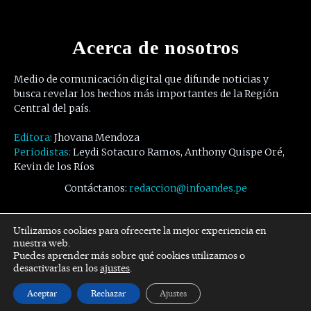
Acerca de nosotros
Medio de comunicación digital que difunde noticias y
busca revelar los hechos más importantes de la Región
Central del país.
Editora:
Jhovana Mendoza
Periodistas:
Leydi Sotacuro Ramos, Anthony Quispe Oré,
Kevin de los Ríos
Contáctanos:
redaccion@infoandes.pe
Síguenos
Utilizamos cookies para ofrecerte la mejor experiencia en
nuestra web.
Puedes aprender más sobre qué cookies utilizamos o
Facebook
Twitter
Youtube
desactivarlas en los
ajustes
.
Aceptar
Rechazar
Ajustes
© Copyright -
InfoAndes
by SZR