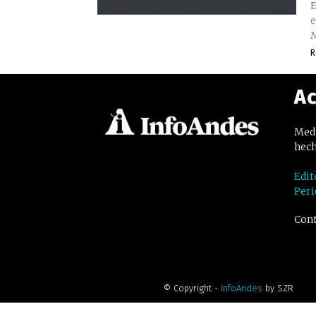
E
e
M
R
Ac
Medi
hech
Edit
Peri
Cont
© Copyright -
InfoAndes
by SZR