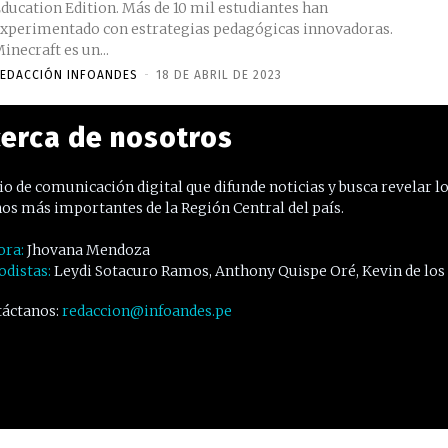
ducation Edition. Más de 10 mil estudiantes han
xperimentado con estrategias pedagógicas innovadoras.
inecraft es un...
EDACCIÓN INFOANDES
-
18 DE ABRIL DE 2023
erca de nosotros
o de comunicación digital que difunde noticias y busca revelar l
os más importantes de la Región Central del país.
ora:
Jhovana Mendoza
odistas:
Leydi Sotacuro Ramos, Anthony Quispe Oré, Kevin de los
áctanos:
redaccion@infoandes.pe