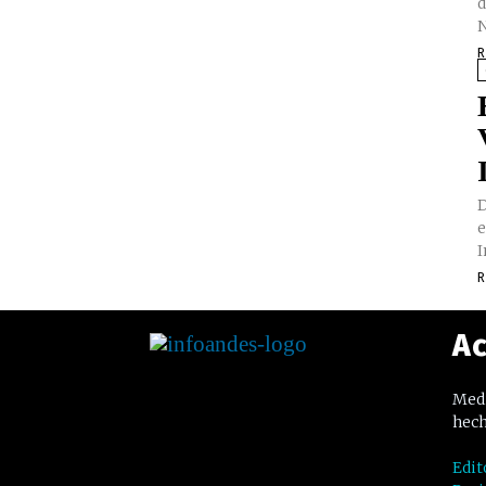
d
N
R
D
e
I
R
Ac
Medi
hech
Edit