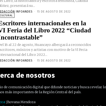
el Libro, la historiadora y escritora feminista, Claudia
úñez, presentará su...
EDACCIÓN INFOANDES
-
15 DE AGOSTO DE 2022
CULTURAL
Escritores internacionales en la
VI Feria del Libro 2022 “Ciudad
Incontrastable”
el 16 al 22 de agosto, Huancayo albergará a reconocidos
scritores, músicos y artistas con motivo de la VI Feria
nternacional del Libro 2022...
EDACCIÓN INFOANDES
-
15 DE AGOSTO DE 2022
erca de nosotros
o de comunicación digital que difunde noticias y busca revelar l
os más importantes de la Región Central del país.
ora:
Jhovana Mendoza