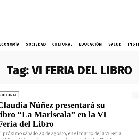
ECONOMÍA
SOCIEDAD
CULTURAL
EDUCACIÓN
SALUD
INST
Tag:
VI FERIA DEL LIBRO
CULTURAL
Claudia Núñez presentará su
libro “La Mariscala” en la VI
Feria del Libro
l próximo sábado 20 de agosto, en el marco de la VI Feria