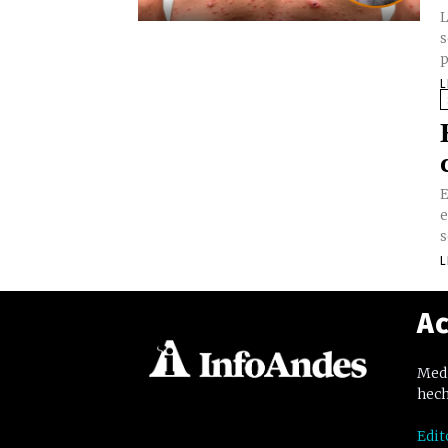
L
s
p
L
E
e
s
L
Ac
Medi
hech
Edit