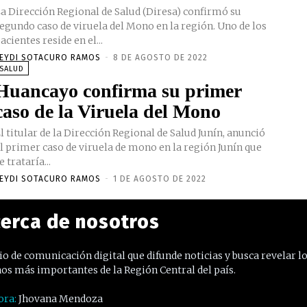
a Dirección Regional de Salud (Diresa) confirmó su
egundo caso de viruela del Mono en la región. Uno de los
acientes reside en el...
EYDI SOTACURO RAMOS
-
8 DE AGOSTO DE 2022
SALUD
Huancayo confirma su primer
caso de la Viruela del Mono
l titular de la Dirección Regional de Salud Junín, anunció
l primer caso de viruela de mono en la región Junín que
e trataría...
EYDI SOTACURO RAMOS
-
1 DE AGOSTO DE 2022
erca de nosotros
o de comunicación digital que difunde noticias y busca revelar l
os más importantes de la Región Central del país.
ora:
Jhovana Mendoza