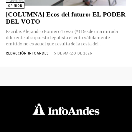
OPINIÓN
[COLUMNA] Ecos del futuro: EL PODER
DEL VOTO
Escribe: Alejandro Romero Tovar (*) Desde una mirada
diferente al supuesto legalista el voto válidamente
emitido no es aquel que resulta de la resta del...
REDACCIÓN INFOANDES
-
5 DE MARZO DE 2026