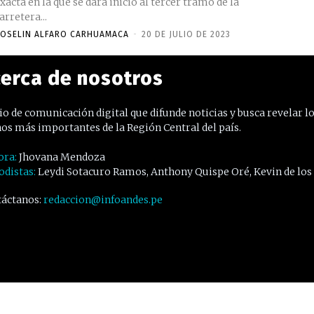
xacta en la que se dará inicio al tercer tramo de la
arretera...
OSELIN ALFARO CARHUAMACA
-
20 DE JULIO DE 2023
erca de nosotros
o de comunicación digital que difunde noticias y busca revelar l
os más importantes de la Región Central del país.
ora:
Jhovana Mendoza
odistas:
Leydi Sotacuro Ramos, Anthony Quispe Oré, Kevin de los
áctanos:
redaccion@infoandes.pe