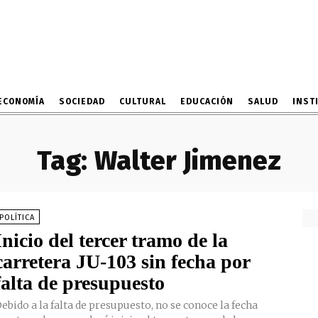
ECONOMÍA
SOCIEDAD
CULTURAL
EDUCACIÓN
SALUD
INST
Tag:
Walter Jimenez
POLÍTICA
Inicio del tercer tramo de la
carretera JU-103 sin fecha por
falta de presupuesto
ebido a la falta de presupuesto, no se conoce la fecha