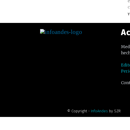
e
c
Y
Ac
Medi
hech
Edit
Peri
Cont
© Copyright -
InfoAndes
by SZR