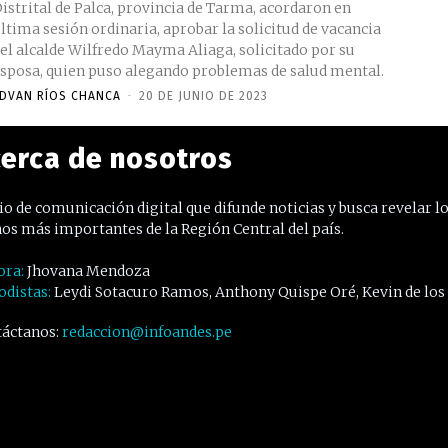
istrital de Palca, provincia de Tarma, acordaron en
ltima sesión ordinaria, aprobar la solicitud de vacancia
el alcalde Wilfredo Mayma Aliaga, solicitado por su
sposa, quien puso alegando problemas de salud mental.
DVAN RÍOS CHANCA
-
20 DE JUNIO DE 2023
erca de nosotros
o de comunicación digital que difunde noticias y busca revelar l
os más importantes de la Región Central del país.
ora:
Jhovana Mendoza
odistas:
Leydi Sotacuro Ramos, Anthony Quispe Oré, Kevin de los
áctanos:
redaccion@infoandes.pe