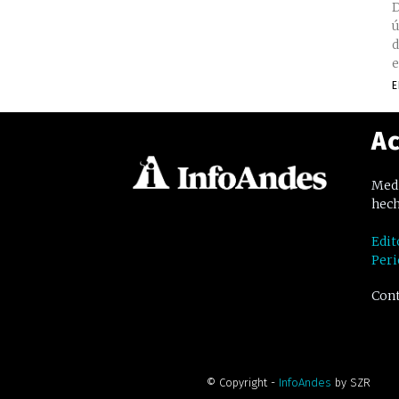
D
ú
d
e
E
Ac
Medi
hech
Edit
Peri
Cont
© Copyright -
InfoAndes
by SZR