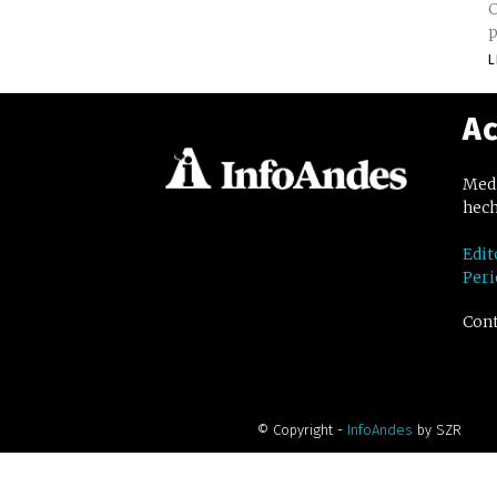
C
p
L
Ac
Medi
hech
Edit
Peri
Cont
© Copyright -
InfoAndes
by SZR