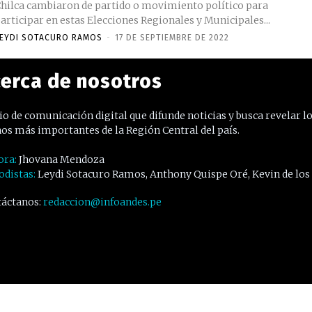
hilca cambiaron de partido o movimiento político para
articipar en estas Elecciones Regionales y Municipales...
EYDI SOTACURO RAMOS
-
17 DE SEPTIEMBRE DE 2022
erca de nosotros
o de comunicación digital que difunde noticias y busca revelar l
os más importantes de la Región Central del país.
ora:
Jhovana Mendoza
odistas:
Leydi Sotacuro Ramos, Anthony Quispe Oré, Kevin de los
áctanos:
redaccion@infoandes.pe