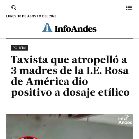
de la I.E. Rosa de América dio
positivo a dosaje etílico
LUNES 10 DE AGOSTO DEL 2026
17 DE NOVIEMBRE DE 2022
POLICIAL
Taxista que atropelló a
3 madres de la I.E. Rosa
de América dio
positivo a dosaje etílico