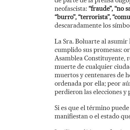
de parte de la prensa oligop
neofascista:
“fraude”, “no s
“burro”, “terrorista”, “comu
descaradamente los símbolo
La Sra. Boluarte al asumir
cumplido sus promesas: o
Asamblea Constituyente, ren
muerte de cualquier ciuda
muertos y centenares de h
ordenada por ella; peor a
perdieron las elecciones y p
Si es que el término puede 
manifiestan o el estado qu