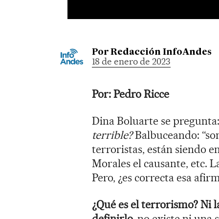
Por
Redacción InfoAndes
18 de enero de 2023
Por: Pedro Ricce
Dina Boluarte se pregunta
terrible?
Balbuceando: “son
terroristas, están siendo 
Morales el causante, etc. La
Pero, ¿es correcta esa afir
¿Qué es el terrorismo? Ni
definirlo,
no existe ni una 