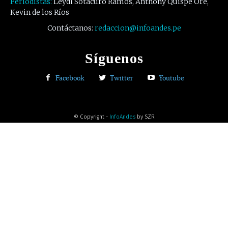
Periodistas:
Leydi Sotacuro Ramos, Anthony Quispe Oré,
Kevin de los Ríos
Contáctanos:
redaccion@infoandes.pe
Síguenos
Facebook
Twitter
Youtube
© Copyright -
InfoAndes
by SZR