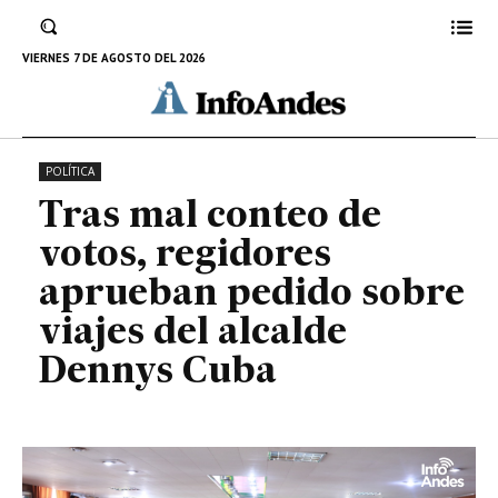
regidores aprueban pedido sobre
viajes del alcalde Dennys Cuba
VIERNES 7 DE AGOSTO DEL 2026
17 DE FEBRERO DE 2023
POLÍTICA
Tras mal conteo de
votos, regidores
aprueban pedido sobre
viajes del alcalde
Dennys Cuba